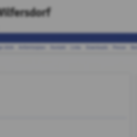
ilfersdorf
ge 2026
Anfahrtstplan
Kontakt
Links
Downloads
Presse
Ba