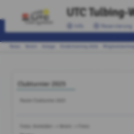
UTC Tulbing-W
Info
Reservierung
News
Verein
Anlage
Kindertraining 2026
Mitgliedsbeiträ
Clubturnier 2025
Raster Clubturnier 2025
Fotos: Anmelden --> Verein --> Fotos