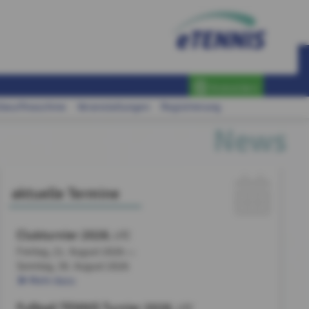
Anmelden
llwurfmaschine
Veranstaltungen
Registrierung
News
aktuelle Termine
Clubturnier 2026
, UTC
Freitag, 21. August 2026
bis
Sonntag,
30. August 2026
Mehr dazu
Fußball TENNIS Turnier 2026