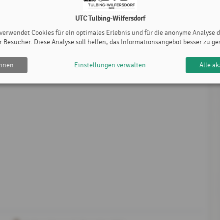
UTC Tulbing-Wilfersdorf
 verwendet Cookies für ein optimales Erlebnis und für die anonyme Analyse 
r Besucher. Diese Analyse soll helfen, das Informationsangebot besser zu ge
ehnen
Einstellungen verwalten
Alle ak