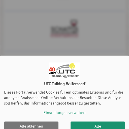
UTC Tulbing-Wilfersdorf
Dieses Portal verwendet Cookies für ein optimales Erlebnis und für die
anonyme Analyse des Online-Verhaltens der Besucher. Diese Analyse
soll helfen, das Informationsangebot besser zu gestalten.
Einstellungen verwalten
Alle ablehnen
Alle