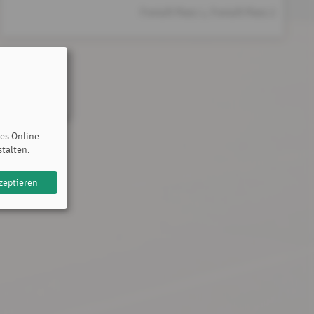
Freiluft Platz 1, Freiluft Platz 2
des Online-
stalten.
zeptieren