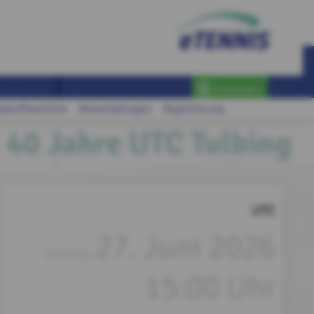
Anmelden
llwurfmaschine
Veranstaltungen
Registrierung
40 Jahre UTC Tulbing
UTC
27. Juni 2026
Samstag,
15:00 Uhr