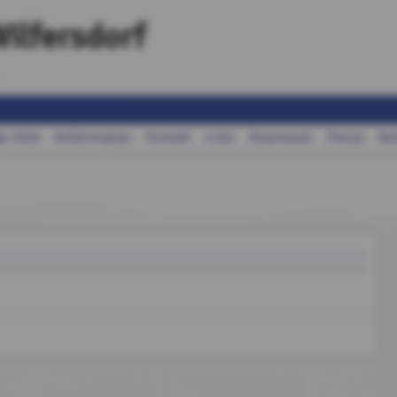
ilfersdorf
ge 2026
Anfahrtstplan
Kontakt
Links
Downloads
Presse
Ba