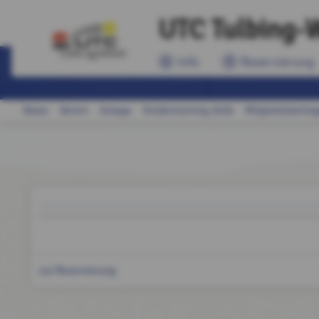
UTC Tulbing-W
Info
Reservierung
News
Verein
Anlage
Kindertraining 2026
Mitgliedsbeiträ
zur Reservierung